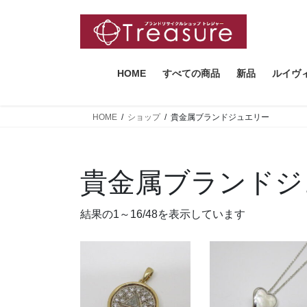
コ
ナ
ン
ビ
テ
ゲ
ン
ー
ツ
シ
HOME
すべての商品
新品
ルイヴ
へ
ョ
ス
ン
HOME
ショップ
貴金属ブランドジュエリー
キ
に
ッ
移
プ
動
貴金属ブランドジ
新
結果の1～16/48を表示しています
し
い
順