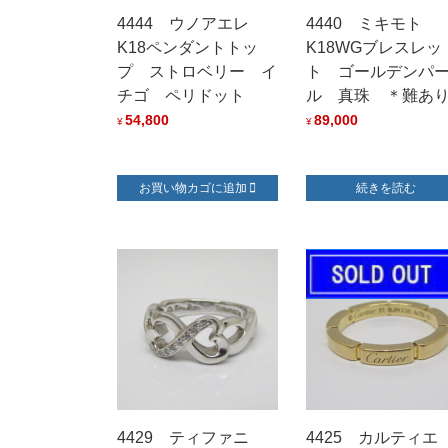
4444 ウノアエレ
4440 ミキモト
K18ペンダントトッ
K18WGブレスレッ
プ ストロベリー イ
ト ゴールデンパ
チゴ ペリドット
ル 真珠 ＊難あ
54,800
89,000
¥
¥
お買い物カゴに追加
続きを読む
4429 ティファニ
4425 カルティ