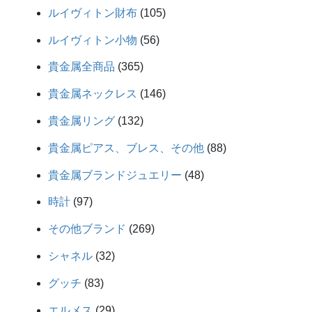
個
品
105
商
ルイヴィトン財布
105
の
個
品
56
商
ルイヴィトン小物
56
の
個
品
365
商
貴金属全商品
365
の
個
品
146
商
貴金属ネックレス
146
の
個
品
132
商
貴金属リング
132
の
個
品
88
商
貴金属ピアス、ブレス、その他
88
の
個
品
48
商
貴金属ブランドジュエリー
48
の
個
品
97
商
時計
97
の
個
品
269
商
その他ブランド
269
の
個
品
32
商
シャネル
32
の
個
品
83
商
グッチ
83
の
個
品
29
商
エルメス
29