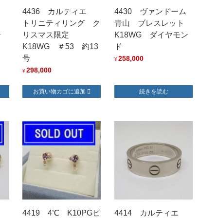
4436 カルティエ
4430 ヴァンドーム
トリニティリング ク
青山 ブレスレット
ー
リスマス限定
K18WG ダイヤモン
り
K18WG ＃53 約13
ド
号
258,000
¥
298,000
¥
お買い物カゴに追加
続きを読む
エ
4419 4℃ K10PGピ
4414 カルティエ