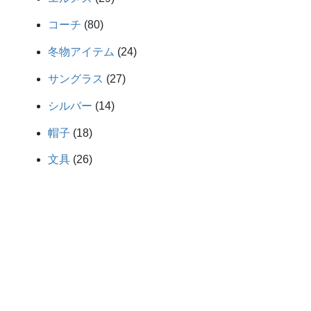
の
個
品
80
商
コーチ
80
の
個
品
24
商
冬物アイテム
24
の
個
品
27
商
サングラス
27
の
個
品
14
商
シルバー
14
の
個
品
18
商
帽子
18
の
個
品
26
商
文具
26
の
個
品
商
の
品
商
品