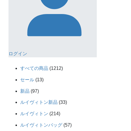
ログイン
1212
すべての商品
1212
個
13
セール
13
の
個
97
商
新品
97
の
個
品
33
商
ルイヴィトン新品
33
の
個
品
214
商
ルイヴィトン
214
の
個
品
57
商
ルイヴィトンバッグ
57
の