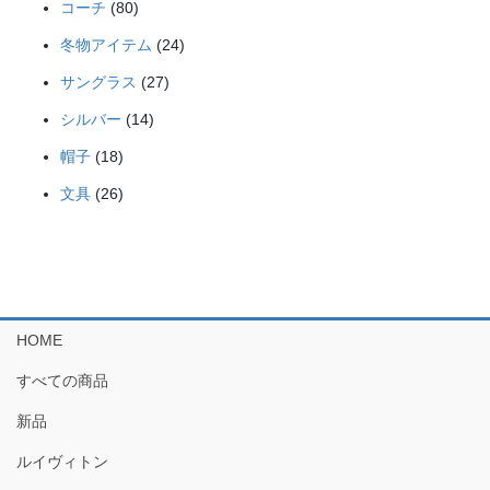
80
商
コーチ
80
の
個
品
24
商
冬物アイテム
24
の
個
品
27
商
サングラス
27
の
個
品
14
商
シルバー
14
の
個
品
18
商
帽子
18
の
個
品
26
商
文具
26
の
個
品
商
の
品
商
品
HOME
すべての商品
新品
ルイヴィトン