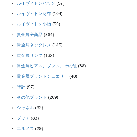
57
商
ルイヴィトンバッグ
57
の
個
品
104
商
ルイヴィトン財布
104
の
個
品
56
商
ルイヴィトン小物
56
の
個
品
364
商
貴金属全商品
364
の
個
品
145
商
貴金属ネックレス
145
の
個
品
132
商
貴金属リング
132
の
個
品
88
商
貴金属ピアス、ブレス、その他
88
の
個
品
48
商
貴金属ブランドジュエリー
48
の
個
品
97
商
時計
97
の
個
品
269
商
その他ブランド
269
の
個
品
32
商
シャネル
32
の
個
品
83
商
グッチ
83
の
個
品
29
商
エルメス
29
の
個
品