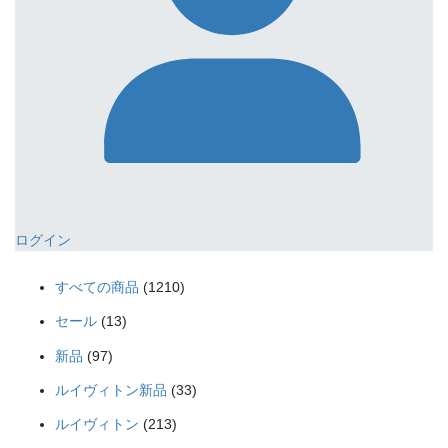
ログイン
1210
すべての商品
1210
個
13
セール
13
の
個
97
商
新品
97
の
個
品
33
商
ルイヴィトン新品
33
の
個
品
213
商
ルイヴィトン
213
の
個
品