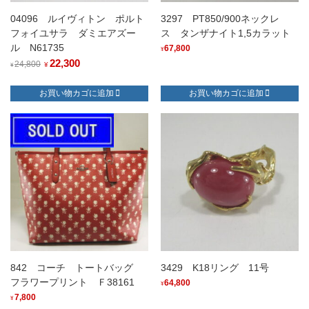
04096 ルイヴィトン ポルト
3297 PT850/900ネックレ
フォイユサラ ダミエアズー
ス タンザナイト1,5カラット
ル N61735
67,800
¥
元
22,300
現
24,800
¥
¥
の
在
お買い物カゴに追加
お買い物カゴに追加
価
の
格
価
は
格
¥24,800
は
で
¥22,300
し
で
た。
す。
842 コーチ トートバッグ
3429 K18リング 11号
フラワープリント Ｆ38161
64,800
¥
7,800
¥