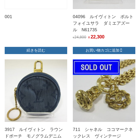
001
04096 ルイヴィトン ポルト
フォイユサラ ダミエアズー
ル N61735
元
22,300
現
24,800
¥
¥
の
在
続きを読む
お買い物カゴに追加
価
の
格
価
は
格
¥24,800
は
で
¥22,300
し
で
た。
す。
3917 ルイヴィトン ラウン
711 シャネル ココマークネ
ドポーチ モノグラムデニム
ックレス ヴィンテージ