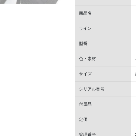
商品名
ライン
型番
色・素材
サイズ
シリアル番号
付属品
定価
管理番号