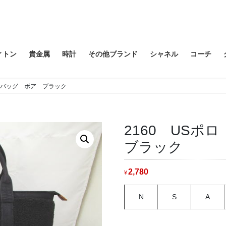
ィトン
貴金属
時計
その他ブランド
シャネル
コーチ
ートバッグ ボア ブラック
2160 US
ブラック
2,780
¥
N
S
A