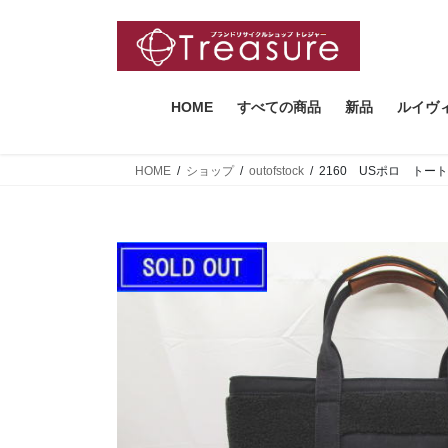
コ
ナ
ン
ビ
テ
ゲ
ン
ー
ツ
シ
HOME
すべての商品
新品
ルイヴ
へ
ョ
ス
ン
HOME
ショップ
outofstock
2160 USポロ ト
キ
に
ッ
移
プ
動