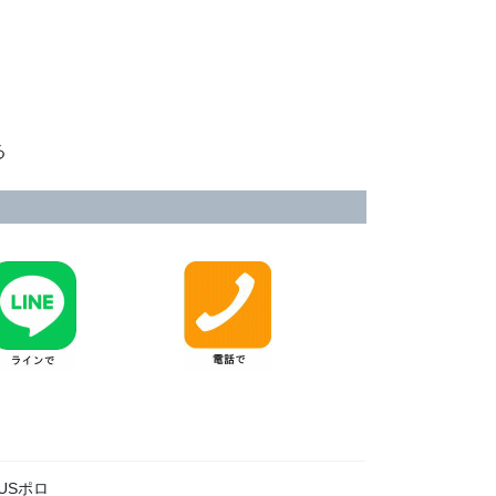
る
USポロ