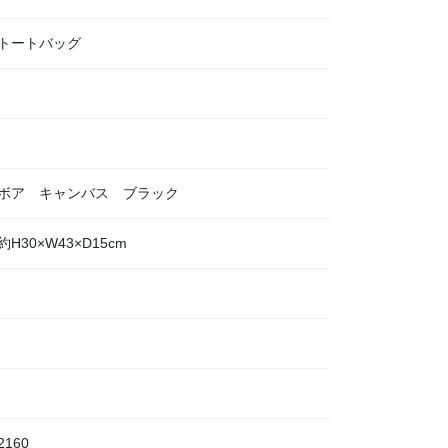
トートバッグ
ボア キャンバス ブラック
約H30×W43×D15cm
2160