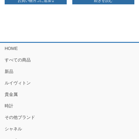
お買い物カゴに追加
続きを読む
価
の
格
価
は
格
¥24,800
は
で
¥22,300
し
で
た。
す。
HOME
すべての商品
新品
ルイヴィトン
貴金属
時計
その他ブランド
シャネル