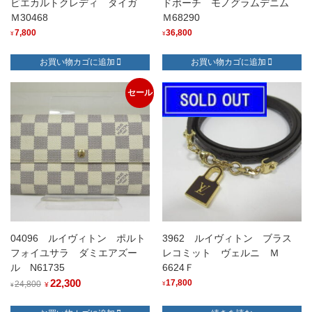
ビエカルトクレディ タイガ
ドポーチ モノグラムデニム
Ｍ30468
Ｍ68290
7,800
36,800
¥
¥
お買い物カゴに追加
お買い物カゴに追加
セール
04096 ルイヴィトン ポルト
3962 ルイヴィトン ブラス
フォイユサラ ダミエアズー
レコミット ヴェルニ Ｍ
ル N61735
6624Ｆ
元
22,300
現
17,800
24,800
¥
¥
¥
の
在