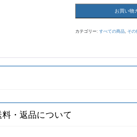
2288
お買い物
ポ
ー
タ
カテゴリー:
すべての商品
,
その
ー
ビ
ジ
ネ
ス
バ
ッ
グ
デ
ニ
ム
送料・返品について
ブ
ラ
ッ