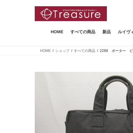
コ
ナ
ン
ビ
テ
ゲ
ン
ー
ツ
シ
HOME
すべての商品
新品
ルイヴ
へ
ョ
ス
ン
HOME
ショップ
すべての商品
2288 ポーター
キ
に
ッ
移
プ
動