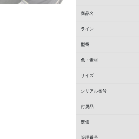
商品名
ライン
型番
色・素材
サイズ
シリアル番号
付属品
定価
管理番号