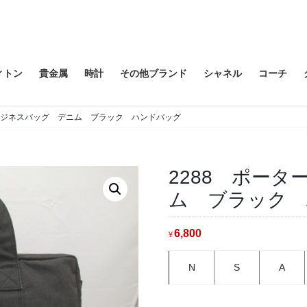
ィトン
貴金属
時計
その他ブランド
シャネル
コーチ
 ビジネスバッグ デニム ブラック ハンドバッグ
2288 ポー
ム ブラック
6,800
¥
N
S
A