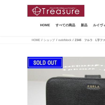
コ
ナ
ン
ビ
テ
ゲ
ン
ー
ツ
シ
HOME
すべての商品
新品
ルイヴ
へ
ョ
ス
ン
HOME
ショップ
outofstock
2346 フルラ L字フ
キ
に
ッ
移
プ
動