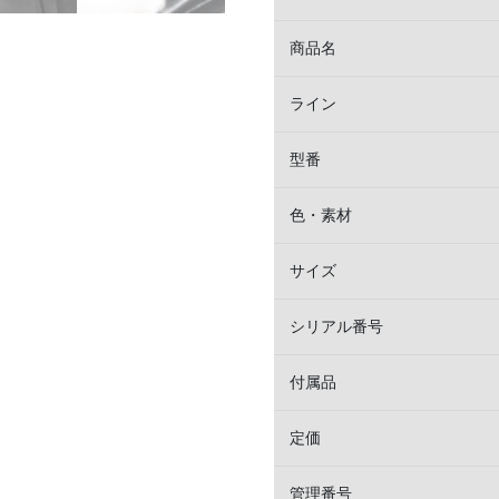
商品名
ライン
型番
色・素材
サイズ
シリアル番号
付属品
定価
管理番号