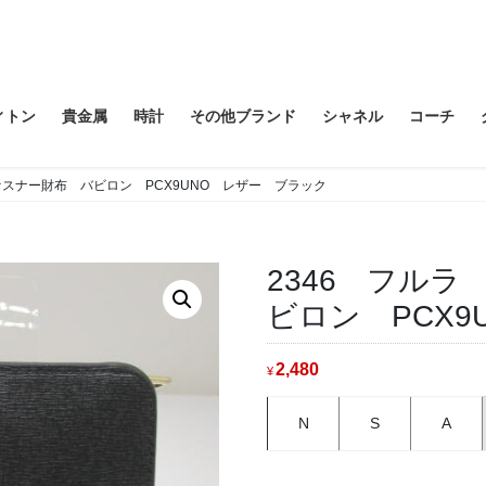
ィトン
貴金属
時計
その他ブランド
シャネル
コーチ
ァスナー財布 バビロン PCX9UNO レザー ブラック
2346 フル
ビロン PCX
2,480
¥
N
S
A