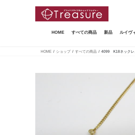
コ
ナ
ン
ビ
テ
ゲ
ン
ー
ツ
シ
HOME
すべての商品
新品
ルイヴ
へ
ョ
ス
ン
HOME
ショップ
すべての商品
4099 K18ネッ
キ
に
ッ
移
プ
動