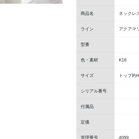
商品名
ネックレ
ライン
アクアマ
型番
色・素材
K18
サイズ
トップ約H0
シリアル番号
付属品
定価
管理番号
4099