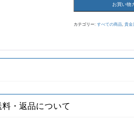
4099
お買い物
K18
ネ
ッ
カテゴリー:
すべての商品
,
貴金
ク
レ
ス
ア
ク
ア
マ
リ
ン
ダ
イ
送料・返品について
ヤ
モ
ン
ド