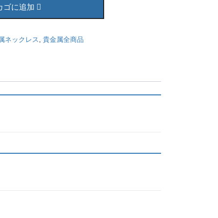
カゴに追加
属ネックレス
,
貴金属全商品