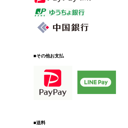
■
その他お支払
■
送料