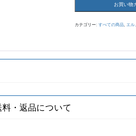
416
お買い物
エ
ル
メ
カテゴリー:
すべての商品
,
エル
ス
ピ
ン
ブ
ロ
ー
チ
セ
リ
エ
ゴ
送料・返品について
ー
ル
ド
メ