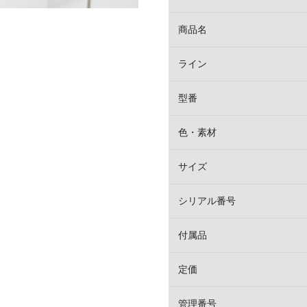
商品名
ライン
型番
色・素材
サイズ
シリアル番号
付属品
定価
管理番号