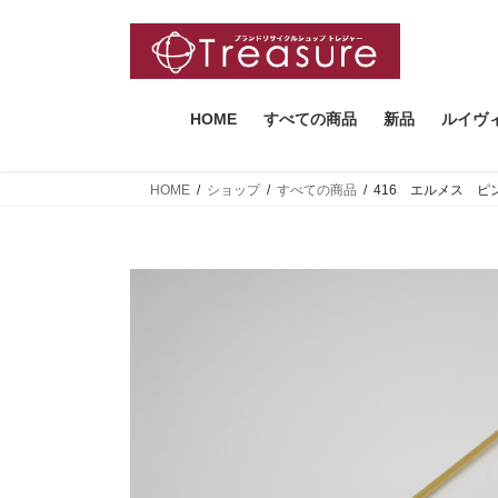
コ
ナ
ン
ビ
テ
ゲ
ン
ー
ツ
シ
HOME
すべての商品
新品
ルイヴ
へ
ョ
ス
ン
HOME
ショップ
すべての商品
416 エルメス 
キ
に
ッ
移
プ
動