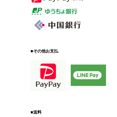
■
その他お支払
■
送料