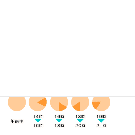
3万円以上～10万円未満
660円
10万円以上～30円未満
1,100円
■
お受け取り方法
発送はクロネコヤマトになります。お届け時間帯の指定は下記5
つの時間帯からお受け取りにご都合のいい時間帯をご選択下さ
い。