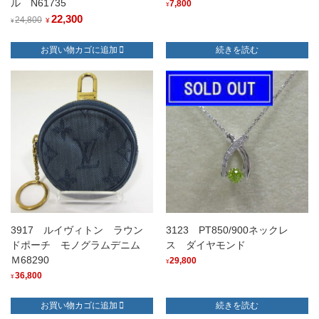
ル N61735
7,800
¥
元
22,300
現
24,800
¥
¥
の
在
お買い物カゴに追加
続きを読む
価
の
格
価
は
格
¥24,800
は
で
¥22,300
し
で
た。
す。
3917 ルイヴィトン ラウン
3123 PT850/900ネックレ
ドポーチ モノグラムデニム
ス ダイヤモンド
Ｍ68290
29,800
¥
36,800
¥
お買い物カゴに追加
続きを読む