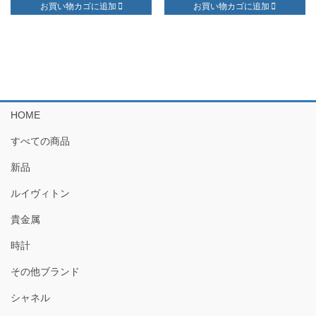
お買い物カゴに追加
お買い物カゴに追加
価
の
格
価
は
格
¥24,800
は
で
¥22,300
し
で
た。
す。
HOME
すべての商品
新品
ルイヴィトン
貴金属
時計
その他ブランド
シャネル