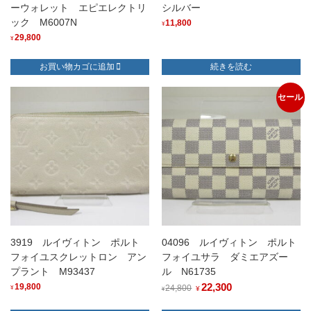
ーウォレット エピエレクトリ
シルバー
ック M6007N
11,800
¥
29,800
¥
お買い物カゴに追加
続きを読む
セール
3919 ルイヴィトン ポルト
04096 ルイヴィトン ポルト
フォイユスクレットロン アン
フォイユサラ ダミエアズー
プラント M93437
ル N61735
元
22,300
現
19,800
24,800
¥
¥
¥
の
在