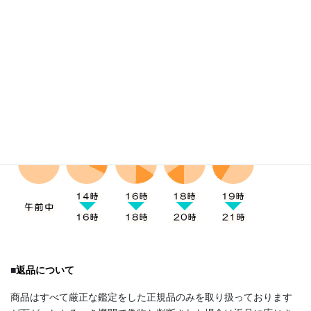
■
お受け取り方法
発送はクロネコヤマトになります。お届け時間帯の指定は下記5
つの時間帯からお受け取りにご都合のいい時間帯をご選択下さ
い。
■
返品について
商品はすべて厳正な鑑定をした正規品のみを取り扱っております