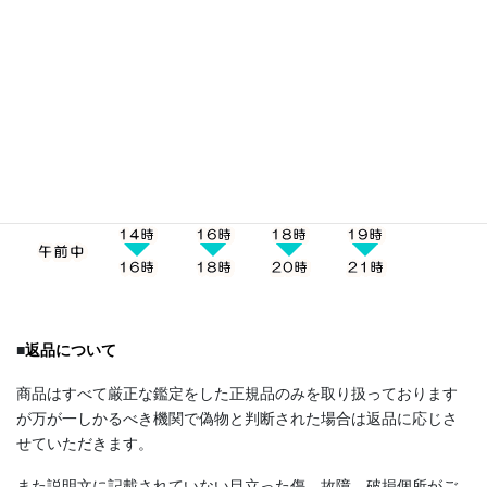
■
お受け取り方法
発送はクロネコヤマトになります。お届け時間帯の指定は下記5
つの時間帯からお受け取りにご都合のいい時間帯をご選択下さ
い。
■
返品について
商品はすべて厳正な鑑定をした正規品のみを取り扱っております
が万が一しかるべき機関で偽物と判断された場合は返品に応じさ
せていただきます。
また説明文に記載されていない目立った傷、故障、破損個所がご