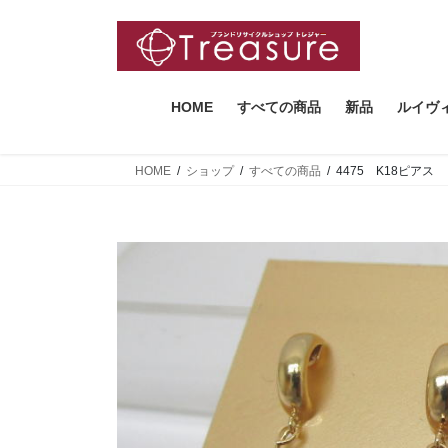
コ
ナ
ン
ビ
テ
ゲ
ン
ー
ツ
シ
HOME
すべての商品
新品
ルイヴ
へ
ョ
ス
ン
HOME
ショップ
すべての商品
4475 K18ピアス
キ
に
ッ
移
プ
動