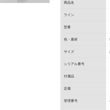
商品名
ライン
型番
色・素材
サイズ
シリアル番号
付属品
定価
管理番号