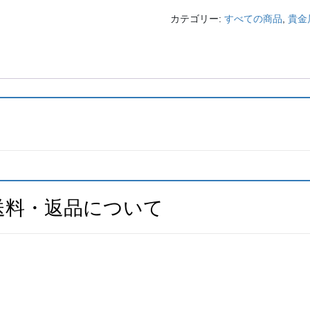
ア
カテゴリー:
すべての商品
,
貴金
ス
ミ
ラ
ー
ボ
ー
ル
個
送料・返品について