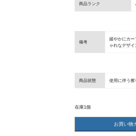
商品ランク
緩やかにカー
備考
ゃれなデザイ
商品状態
使用に伴う擦
在庫1個
4475
お買い物
K18
ピ