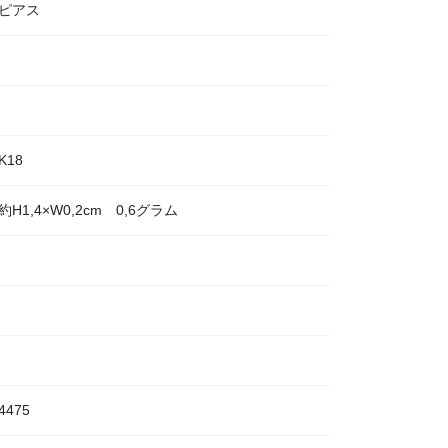
ピアス
K18
約H1,4×W0,2cm 0,6グラム
4475