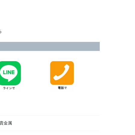
る
貴金属