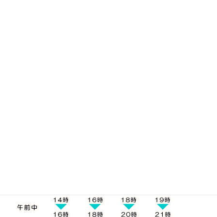
1万円以上～3万円未満
440円
3万円以上～10万円未満
660円
10万円以上～30円未満
1,100円
■
お受け取り方法
発送はクロネコヤマトになります。お届け時間帯の指定は下記5
つの時間帯からお受け取りにご都合のいい時間帯をご選択下さ
い。