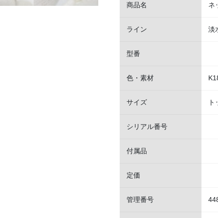
商品名
ネ
ライン
淡
型番
色・素材
K1
サイズ
ト
シリアル番号
付属品
定価
管理番号
44