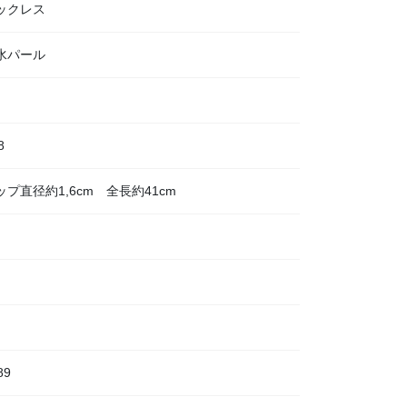
ックレス
水パール
8
ップ直径約1,6cm 全長約41cm
89