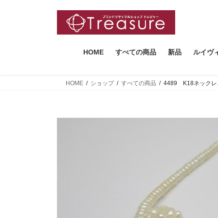
コ
ナ
ン
ビ
テ
ゲ
ン
ー
ツ
シ
HOME
すべての商品
新品
ルイヴ
へ
ョ
ス
ン
HOME
ショップ
すべての商品
4489 K18ネッ
キ
に
ッ
移
プ
動