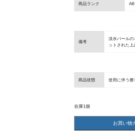
商品ランク
AB
淡水パールの
備考
ットされた上
商品状態
使用に伴う擦
在庫1個
4489
お買い物
K18
ネ