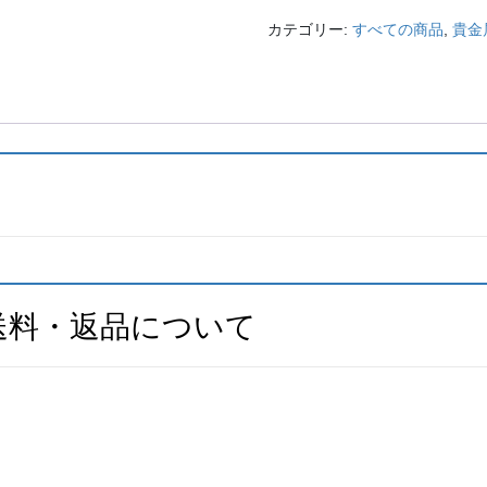
ッ
カテゴリー:
すべての商品
,
貴金
ク
レ
ス
淡
水
パ
ー
ル
個
送料・返品について