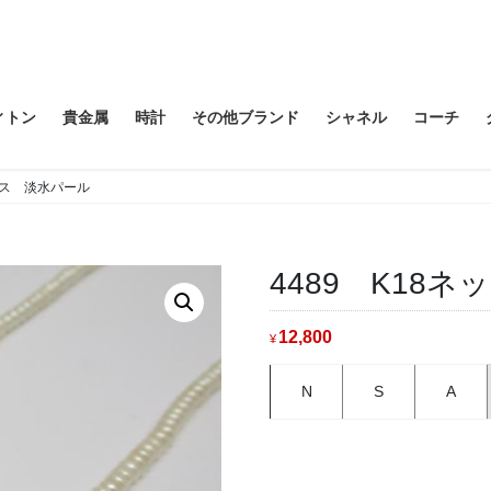
ィトン
貴金属
時計
その他ブランド
シャネル
コーチ
クレス 淡水パール
4489 K18
12,800
¥
N
S
A