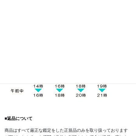
■
お受け取り方法
発送はクロネコヤマトになります。お届け時間帯の指定は下記5
つの時間帯からお受け取りにご都合のいい時間帯をご選択下さ
い。
■
返品について
商品はすべて厳正な鑑定をした正規品のみを取り扱っております