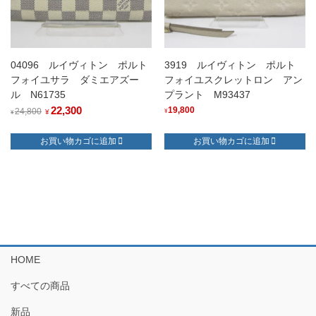
04096 ルイヴィトン ポルト
3919 ルイヴィトン ポルト
フォイユサラ ダミエアズー
フォイユスクレットロン アン
ル N61735
プラント M93437
元
22,300
現
19,800
24,800
¥
¥
¥
の
在
お買い物カゴに追加
お買い物カゴに追加
価
の
格
価
は
格
¥24,800
は
で
¥22,300
し
で
た。
す。
HOME
すべての商品
新品