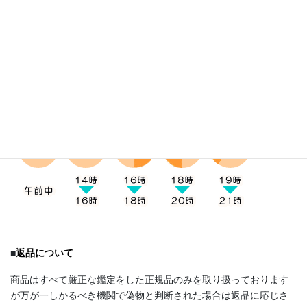
■
お受け取り方法
発送はクロネコヤマトになります。お届け時間帯の指定は下記5
つの時間帯からお受け取りにご都合のいい時間帯をご選択下さ
い。
■
返品について
商品はすべて厳正な鑑定をした正規品のみを取り扱っております
が万が一しかるべき機関で偽物と判断された場合は返品に応じさ