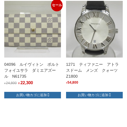
セール
04096 ルイヴィトン ポルト
1271 ティファニー アトラ
フォイユサラ ダミエアズー
スドーム メンズ クォーツ
ル N61735
Z1800
元
22,300
現
54,800
24,800
¥
¥
¥
の
在
お買い物カゴに追加
お買い物カゴに追加
価
の
格
価
は
格
¥24,800
は
で
¥22,300