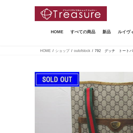
コ
ナ
ン
ビ
テ
ゲ
ン
ー
ツ
シ
HOME
すべての商品
新品
ルイヴ
へ
ョ
ス
ン
HOME
ショップ
outofstock
792 グッチ トート
キ
に
ッ
移
プ
動