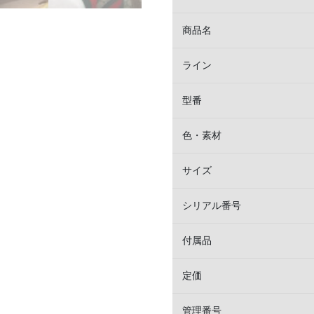
商品名
ライン
型番
色・素材
サイズ
シリアル番号
付属品
定価
管理番号