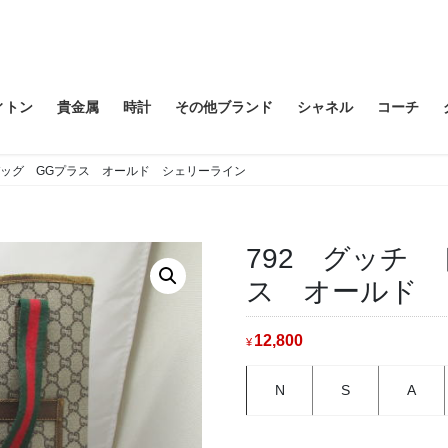
ィトン
貴金属
時計
その他ブランド
シャネル
コーチ
バッグ GGプラス オールド シェリーライン
792 グッチ
ス オールド 
12,800
¥
N
S
A