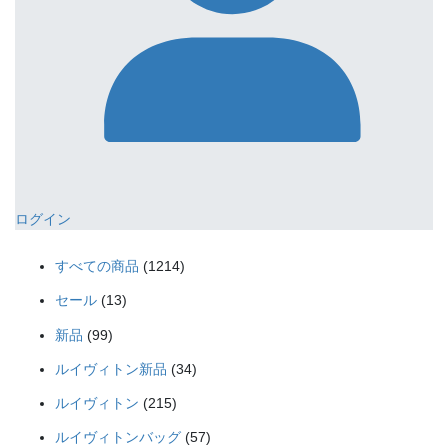
ログイン
1214
すべての商品
1214
個
13
セール
13
の
個
99
商
新品
99
の
個
品
34
商
ルイヴィトン新品
34
の
個
品
215
商
ルイヴィトン
215
の
個
品
57
商
ルイヴィトンバッグ
57
の