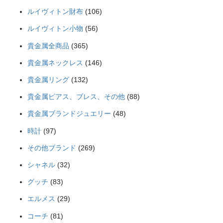
個
品
106
商
ルイヴィトン財布
106
の
個
品
56
商
ルイヴィトン小物
56
の
個
品
365
商
貴金属全商品
365
の
個
品
146
商
貴金属ネックレス
146
の
個
品
132
商
貴金属リング
132
の
個
品
88
商
貴金属ピアス、ブレス、その他
88
の
個
品
48
商
貴金属ブランドジュエリー
48
の
個
品
97
商
時計
97
の
個
品
269
商
その他ブランド
269
の
個
品
32
商
シャネル
32
の
個
品
83
商
グッチ
83
の
個
品
29
商
エルメス
29
の
個
品
81
商
コーチ
81
の