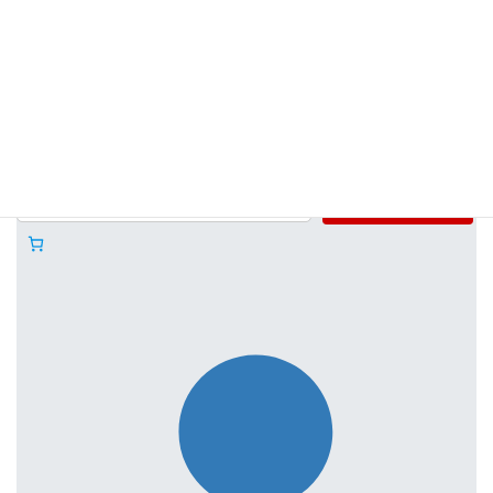
M61663
64,800
¥
12,800
¥
お買い物カゴに追加
お買い物カゴに追加
←
1
2
3
4
5
6
7
→
検索