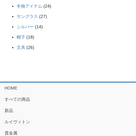
個
品
24
商
冬物アイテム
24
の
個
品
27
商
サングラス
27
の
個
品
14
商
シルバー
14
の
個
品
18
商
帽子
18
の
個
品
26
商
文具
26
の
個
品
商
の
品
商
品
HOME
すべての商品
新品
ルイヴィトン
貴金属